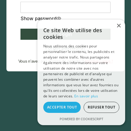
Show password
×
Ce site Web utilise des
Login
cookies
Nous utilisons des cookies pour
Forgot password?
personnaliser le contenu, les publicités et
analyser notre trafic. Nous partageons
Vous n'avez pas encore de compte ?
Inscrivez-vous !
également des informations sur votre
utilisation de notre site avec nos
partenaires de publicité et d'analyse qui
peuvent les combiner avec d'autres
informations que vous leur avez fournies ou
qu'ils ont collectées lors de votre utilisation
de leurs services.
En savoir plus
ACCEPTER TOUT
REFUSER TOUT
POWERED BY COOKIESCRIPT