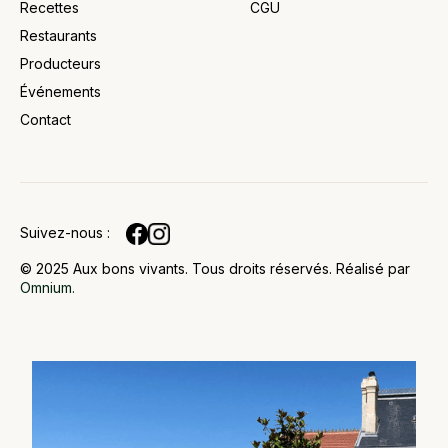
Recettes
CGU
Restaurants
Producteurs
Événements
Contact
JOIGNEZ
NOTRE
SLETTER
Suivez-nous :
Soyez
informé
© 2025 Aux bons vivants. Tous droits réservés. Réalisé par
des
Omnium.
prochaines
annonces
en vous
inscrivant
à notre
newsletter.