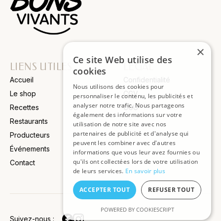
×
Ce site Web utilise des
LIENS UTILES
LÉGAL
cookies
Accueil
Confidentialité
Nous utilisons des cookies pour
Le shop
CGV
personnaliser le contenu, les publicités et
analyser notre trafic. Nous partageons
Recettes
CGU
également des informations sur votre
Restaurants
utilisation de notre site avec nos
partenaires de publicité et d'analyse qui
Producteurs
peuvent les combiner avec d'autres
Événements
informations que vous leur avez fournies ou
qu'ils ont collectées lors de votre utilisation
Contact
JOIGNEZ
de leurs services.
En savoir plus
NOTRE
ACCEPTER TOUT
REFUSER TOUT
SLETTER
POWERED BY COOKIESCRIPT
Suivez-nous :