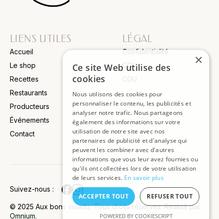
LIENS UTILES
LÉGAL
Accueil
Confidentialité
×
Le shop
CGV
Ce site Web utilise des
cookies
Recettes
CGU
Restaurants
Nous utilisons des cookies pour
personnaliser le contenu, les publicités et
Producteurs
analyser notre trafic. Nous partageons
Événements
également des informations sur votre
utilisation de notre site avec nos
Contact
JOIGNEZ
partenaires de publicité et d'analyse qui
peuvent les combiner avec d'autres
NOTRE
informations que vous leur avez fournies ou
SLETTER
qu'ils ont collectées lors de votre utilisation
de leurs services.
En savoir plus
Suivez-nous :
Soyez
ACCEPTER TOUT
REFUSER TOUT
informé
© 2025 Aux bons vivants. Tous droits réservés. Réalisé par
des
Omnium.
POWERED BY COOKIESCRIPT