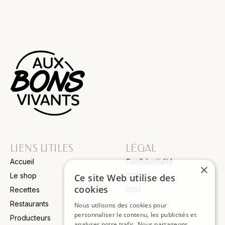
LIENS UTILES
LÉGAL
Accueil
Confidentialité
×
Le shop
CGV
Ce site Web utilise des
cookies
Recettes
CGU
Restaurants
Nous utilisons des cookies pour
personnaliser le contenu, les publicités et
Producteurs
analyser notre trafic. Nous partageons